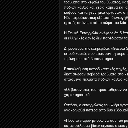
τραύματα στο κεφάλι του θύματος, κ
ποδιών καθώς και χέρια καμένα και 
κόψουν και τα γεννητικά όργανα», ση
Νέα ιατροδικαστική εξέταση διενεργήθ
φρικτές εικόνες από το σώμα του Ιλία 
Η Γενική Εισαγγελία ανέφερε ότι διέτ
οι ελληνικές αρχές δεν παρέδωσαν τα
Δημοσίευμα της εφημερίδας «Gazeta S
ιατροδικαστές που εξέτασαν τη σορό 
τη ζωή του από βασανιστήρια.
Επικαλούμενη ιατροδικαστικές πηγές, 
διαπίστωσαν σοβαρά τραύματα στο κε
σπασμένα πέλματα ποδιών καθώς και 
«Οι βασανιστές του προσπάθησαν να 
χαρακτηριστικά.
Ωστόσο, ο εισαγγελέας του Φιέρι Άρντ
ανακοινωθεί ύστερα από δύο εβδομάδ
«Προς το παρόν μπορώ να σας πω μόν
ως αποτέλεσμα βίας» δήλωσε ο εισαγγ