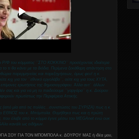
ο Ρ/Φ του κόμματος ΄΄ΣΤΟ ΚΟΚΚΙΝΟ΄΄ προσέχοντας ιδιαίτερα
α το τι θα κάνει με τα διόδια. Περίμενα ξεκάθαρη απάντηση στο
ιθώρια παρερμηνείας και παρεξηγήσεων, όμως φευ! η κ.
ε κιχ για τον ΄΄εθνικό εργολάβο΄΄, ούτε κιχ για τους ΧΥΤΑ,
ς επίμονες ερωτήσεις της δημοσιογράφου. Άλλα αντ΄ άλλων
ν σας και για να μη το παιδεύουμε ΄΄γαργάρα΄΄ η κ. Δούρου
 αφορούν πρωτίστως την Περιφέρεια Αττικής.
ς (από μία από τις πολλές...συνιστώσες του ΣΥΡΙΖΑ) πως η κ.
το ΕΘΝΟΣ του κ. Μπόμπολα. Θυμήθηκα πως και η πρώτη
α, που έλαβε από το κόμμα έγινε μέσω του MEGAnet ενώ ουκ
GAλο κανάλι ως ειδήμων.
ΓΙΑ ΣΟΥ ΓΙΑ ΤΟΝ ΜΠΟΜΠΟΛΑ κ. ΔΟΥΡΟΥ ΜΑΣ ή ιδέα μου,