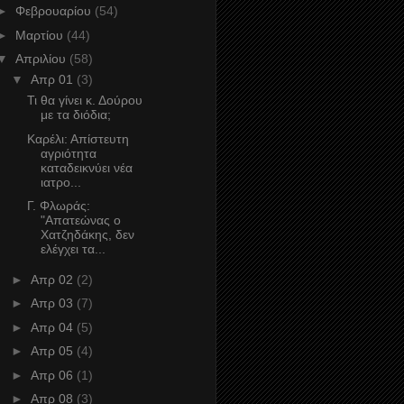
►
Φεβρουαρίου
(54)
►
Μαρτίου
(44)
▼
Απριλίου
(58)
▼
Απρ 01
(3)
Τι θα γίνει κ. Δούρου
με τα διόδια;
Καρέλι: Απίστευτη
αγριότητα
καταδεικνύει νέα
ιατρο...
Γ. Φλωράς:
"Απατεώνας ο
Χατζηδάκης, δεν
ελέγχει τα...
►
Απρ 02
(2)
►
Απρ 03
(7)
►
Απρ 04
(5)
►
Απρ 05
(4)
►
Απρ 06
(1)
►
Απρ 08
(3)