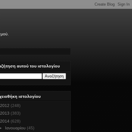
σμού.
αζήτηση αυτού του ιστολογίου
χειοθήκη ιστολογίου
2012
(248)
2013
(383)
2014
(628)
►
Ιανουαρίου
(45)