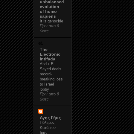
unbalanced
evolution
of homo
sapiens
It is genocide
Πριν από 6
ώρες
The
Electronic
Intifada
Abdul El-
Sayed deals
record-
breaking loss
to Israel
lobby
Πριν από 8
ώρες
Αγης Γήος
Πόλεμος
Κατά του
Ιράν