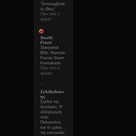
"Αντισυμβατικ
ές Ιδέες"
Πριν από 1
ημέρα
South
Front
Slavyansk
Blitz: Russian
Forces Storm
Kramatorsk
Πριν από 2
ημέρες
Σελιδοδείκτ
ης
Σχόλιο της
Δευτέρας: Η
αλληλεγγύη
στην
Παλαιστίνη
και το χρέος
της κοινωνίας