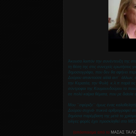
Άκουσα λοιπόν την συνέντευξη της στ
τη θέση της στις συνεχείς ερωτήσεις γι
δημοσιογράφο, που δεν θα αφήνει περ
Δούρου απαντούσε αλλά αντ΄ άλλων, ούτ
την Κερατέα, την Φυλή κ.λ.π παρά τι
σύντροφοι της Κουμουνδούρου το πουλέ
σε πολύ καίρια θέματα, που ρε διάολε
Μου ΄΄σφύριξε΄΄ όμως ένας καλοθελητή
Δούρου συχνά- πυκνά αρθρογραφεί σ
δημόσια παρέμβαση της μετά το χρίσμ
ολίγες φορές έχει προσκληθεί στο ME
(απόσπασμα από το
ΜΑΣΑΣ ΤΑ ΛΟ