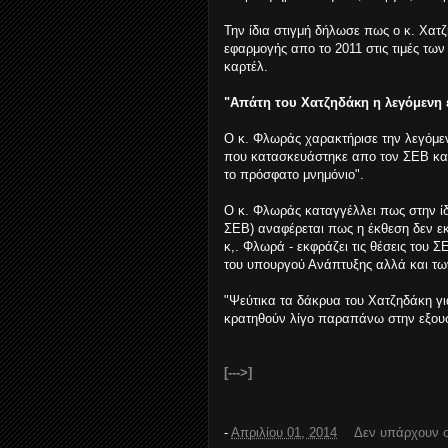
Την ίδια στιγμή δήλωσε πως ο κ. Χατ
εφαρμογής απο το 2011 στις τιμές τω
καρτέλ.
"Απάτη του Χατζηδάκη η λεγόμενη
Ο κ. Φλωράς χαρακτήρισε την λεγόμε
που κατασκευάστηκε απο τον ΣΕΒ και
το πρόσφατο μνημόνιο".
Ο κ. Φλωράς καταγγέλλει πως στην ίδ
ΣΕΒ) αναφέρεται πως η έκθεση δεν εκ
κ,. Φλωρά - εκφράζει τις θέσεις του
του υπουργού Ανάπτυξης αλλά και τω
"Ψεύτικα τα δάκρυα του Χατζηδάκη γ
κρατηθούν λίγο παραπάνω στην εξουσ
[--->]
-
Απριλίου 01, 2014
Δεν υπάρχουν 