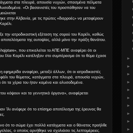
ατάγματα στα πλευρά, απουσία νυχιών, σπασμένα πέλματα
αλυσοδεμένα. «Οι βασανιστές του προσπάθησαν να του
μειώνεται
ηκε στην Αλβανία, με τις πρώτες «διαρροές» να μεταφέρουν
Καρέλι.
αξε την ιατροδικαστική εξέταση της σορού του Καρέλι, καθώς
 αποτελέσματα της αυτοψίας, αλλά μόνο την πράξη θανάτου.
hqiptare», που επικαλείται το ΑΠΕ-ΜΠΕ αναφέρει ότι οι
του Ιλία Καρέλι κατέληξαν στο συμπέρασμα ότι το θύμα έχασε
►
►
η εφημερίδα αναφέρει, μεταξύ άλλων, ότι οι ιατροδικαστές
►
φάλι του θύματος, κατάγματα στα πλευρά, απουσία νυχιών,
►
ότι τα χέρια του ήταν καμένα και αλυσοδεμένα.
►
του κόψουν και τα γεννητικά όργανα», αναφέρεται
►
►
ιαν Ίλι ανέφερε ότι το επίσημο αποτέλεσμα της έρευνας θα
►
ες.
►
ο ότι το σώμα έχει πολλά κατάγματα και ο θάνατος προήλθε
►
ελέας, ο οποίος αρνήθηκε να σχολιάσει τις λεπτομέρειες.