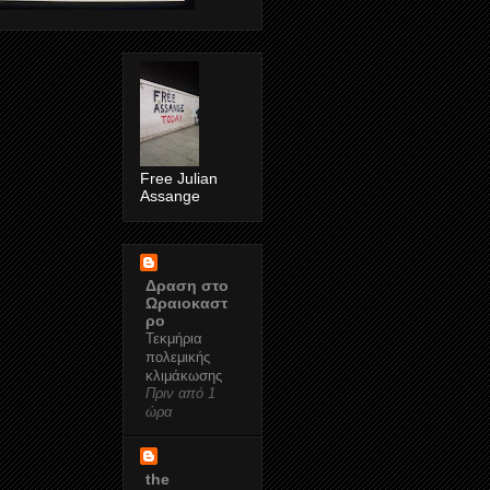
Free Julian
Assange
Δραση στο
Ωραιοκαστ
ρο
Τεκμήρια
πολεμικής
κλιμάκωσης
Πριν από 1
ώρα
the