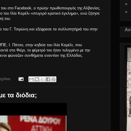
►
α του στο Facebook, ο πρώην πρωθυπουργός της Αλβανίας,
►
ο του Ιλία Καρέλι «στυγερό κρατικό έγκλημα», ενώ ζήτησε
σή του.
Αν
 του Γ. Τσιρώνη και εξέφρασε τα συλλυπητήριά του στην
Ε, Ι. Πάτσο, στην κηδεία του Ιλία Καρέλι, που
τά στο Φιέρι, το φέρετρό του ήταν τυλιγμένο με την
μενοι φώναζαν συνθήματα εναντίον της Ελλάδας.
σχόλια:
με τα διόδια;