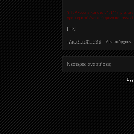
Υ.Γ.
Ακούστε και στο 34'.14'' την απά
γραμμή από ένα πεθαμένο και αγνοεί 
[--->]
-
Απριλίου 01, 2014
Δεν υπάρχουν 
Νεότερες αναρτήσεις
Εγγ