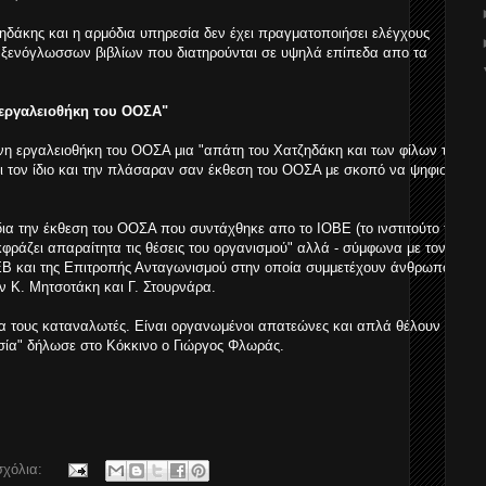
ζηδάκης και η αρμόδια υπηρεσία δεν έχει πραγματοποιήσει ελέγχους
ν ξενόγλωσσων βιβλίων που διατηρούνται σε υψηλά επίπεδα απο τα
 εργαλειοθήκη του ΟΟΣΑ"
νη εργαλειοθήκη του ΟΟΣΑ μια "απάτη του Χατζηδάκη και των φίλων του
 τον ίδιο και την πλάσαραν σαν έκθεση του ΟΟΣΑ με σκοπό να ψηφιστεί
ια την έκθεση του ΟΟΣΑ που συντάχθηκε απο το ΙΟΒΕ (το ινστιτούτο του
φράζει απαραίτητα τις θέσεις του οργανισμού" αλλά - σύμφωνα με τον
 ΣΕΒ και της Επιτροπής Ανταγωνισμού στην οποία συμμετέχουν άνθρωποι
ν Κ. Μητσοτάκη και Γ. Στουρνάρα.
ια τους καταναλωτές. Είναι οργανωμένοι απατεώνες και απλά θέλουν να
ία" δήλωσε στο Κόκκινο ο Γιώργος Φλωράς.
σχόλια: