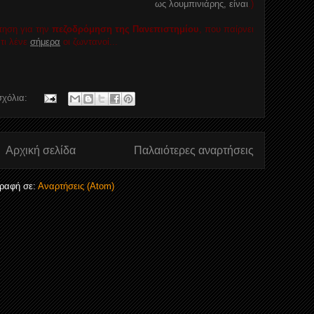
ως λουμπινιάρης, είναι
.)
ντηση για την
πεζοδρόμηση της Πανεπιστημίου
, που παίρνει
τι λένε
σήμερα
οι ζωντανοί...
σχόλια:
Αρχική σελίδα
Παλαιότερες αναρτήσεις
ραφή σε:
Αναρτήσεις (Atom)